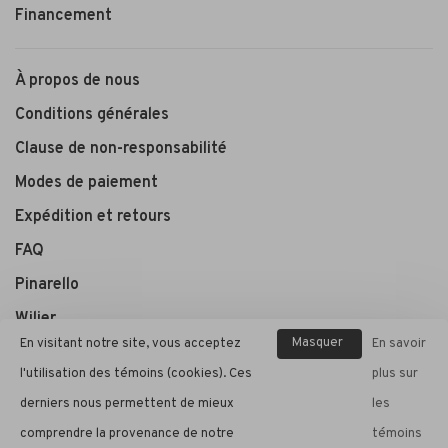
Financement
À propos de nous
Conditions générales
Clause de non-responsabilité
Modes de paiement
Expédition et retours
FAQ
Pinarello
Wilier
Masquer
En visitant notre site, vous acceptez
En savoir
ce
l'utilisation des témoins (cookies). Ces
plus sur
André Cycle et Sport
message
derniers nous permettent de mieux
les
comprendre la provenance de notre
témoins