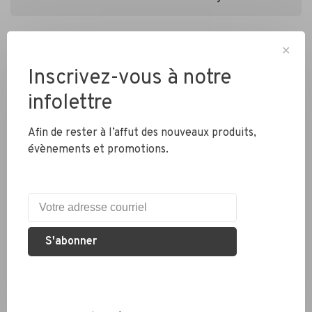
✕
Inscrivez-vous à notre
infolettre
Livraison partout au Canada
Afin de rester à l’affut des nouveaux produits,
évènements et promotions.
Expédition rapide
Colis envoyés en 2 jours
S'abonner
Éco responsable
Nous recyclons les pneus, chambres à air et métaux