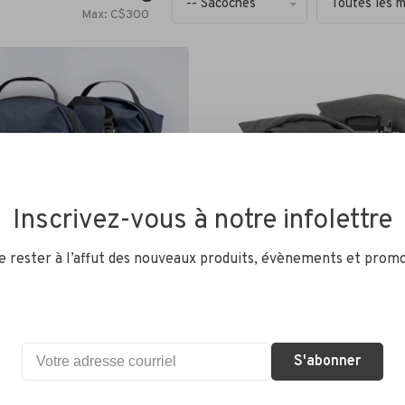
-- Sacoches
Toutes les 
Max: C$
300
Inscrivez-vous à notre infolettre
de rester à l’affut des nouveaux produits, évènements et promo
Arkel
L - Panniers petit
ARKEL - Panniers avant
S'abonner
arrière - Orca 35 - Gris
$CA
279,99$CA