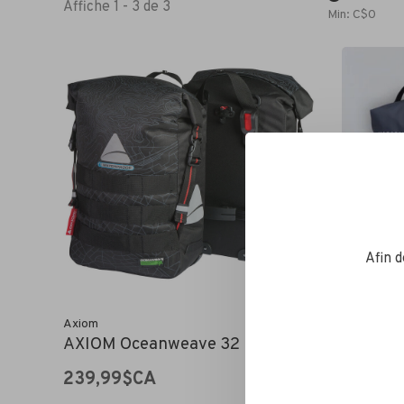
Affiche 1 - 3 de 3
Min: C$
0
Afin 
Axiom
Roswheel
AXIOM Oceanweave 32
ROSWHEE
(20l)
239,99$CA
155,00