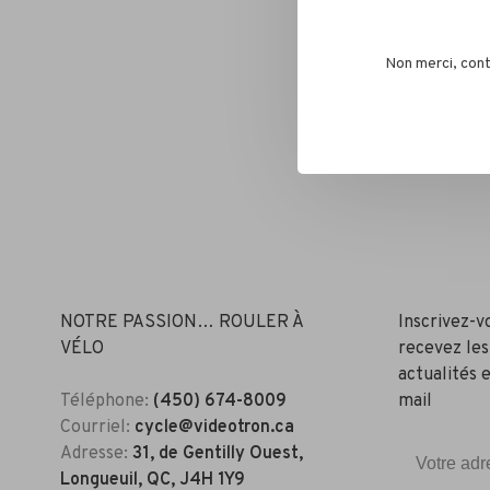
Non merci, cont
NOTRE PASSION… ROULER À
Inscrivez-v
VÉLO
recevez les
actualités e
Téléphone:
(450) 674-8009
mail
Courriel:
cycle@videotron.ca
Adresse:
31, de Gentilly Ouest,
Longueuil, QC, J4H 1Y9