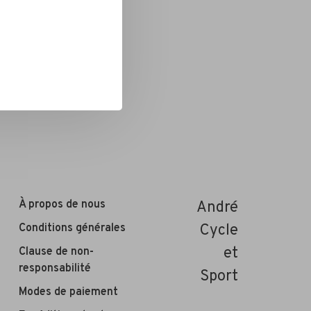
À propos de nous
André
Conditions générales
Cycle
et
Clause de non-
responsabilité
Sport
Modes de paiement