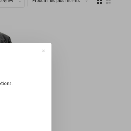
Produits les plus récents
marques
✕
tions.
 ou