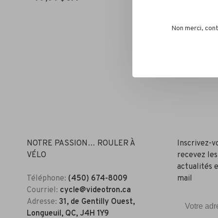
Non merci, cont
NOTRE PASSION… ROULER À
Inscrivez-v
VÉLO
recevez les
actualités e
Téléphone:
(450) 674-8009
mail
Courriel:
cycle@videotron.ca
Adresse:
31, de Gentilly Ouest,
Longueuil, QC, J4H 1Y9