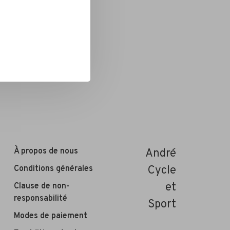
À propos de nous
André
Conditions générales
Cycle
et
Clause de non-
responsabilité
Sport
Modes de paiement