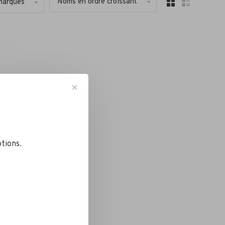
Noms en ordre croissant
marques
✕
tions.