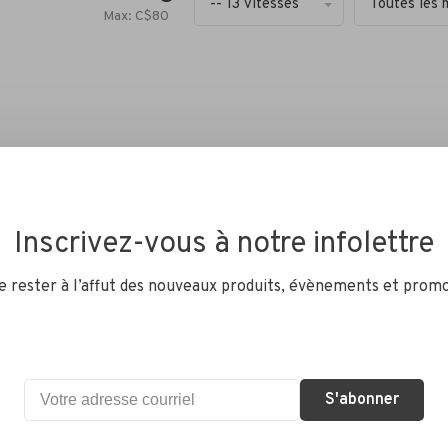
-- 13 vitesses
Toutes les 
Max: C$
80
Inscrivez-vous à notre infolettre
de rester à l’affut des nouveaux produits, évènements et promo
CN-RIVE1 - Flattop -
S'abonner
tesses - 126l
CA