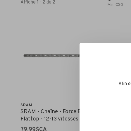
Affiche 1 - 2 de 2
Min: C$
0
Afin 
SRAM
SRAM
SRAM - Chaîne - Force E1
SRAM - 
Flattop - 12-13 vitesses
12/13 vi
79,99$CA
64,99$