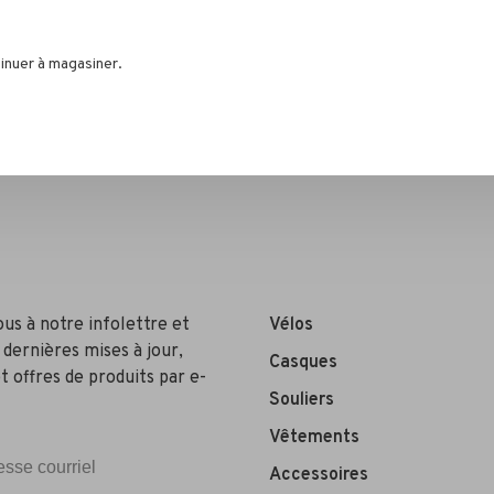
inuer à magasiner.
ous à notre infolettre et
Vélos
 dernières mises à jour,
Casques
t offres de produits par e-
Souliers
Vêtements
Accessoires