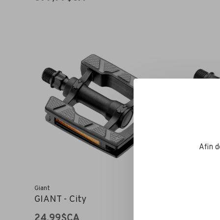
Afin 
Giant
Giant
GIANT - City
GIANT -
24,99$CA
34,99$