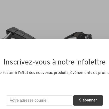
Inscrivez-vous à notre infolettre
de rester à l’affut des nouveaux produits, évènements et promo
Shimano
 City Sport
SHIMANO - Pédales - Ult
S'abonner
PD-R8000
CA