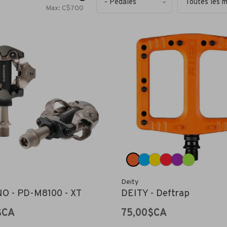
- Pédales
Toutes les 
Max: C$
700
Deity
O - PD-M8100 - XT
DEITY - Deftrap
$CA
75,00$CA