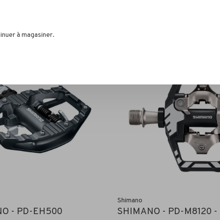
289,99$CA
inuer à magasiner.
Shimano
O - PD-EH500
SHIMANO - PD-M8120 -