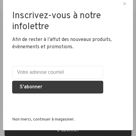
✕
Inscrivez-vous à notre
infolettre
NOTRE PASSION… ROULER À VÉLO
Afin de rester à l’affut des nouveaux produits,
Téléphone:
(450) 674-8009
évènements et promotions.
Courriel:
cycle@videotron.ca
Adresse:
31, de Gentilly Ouest, Longueuil, QC, J4H 1Y9
S'abonner
Inscrivez-vous à notre infolettre et recevez les dernières
mises à jour, actualités et offres de produits par e-mail
Non merci, continuer à magasiner.
S'abonner