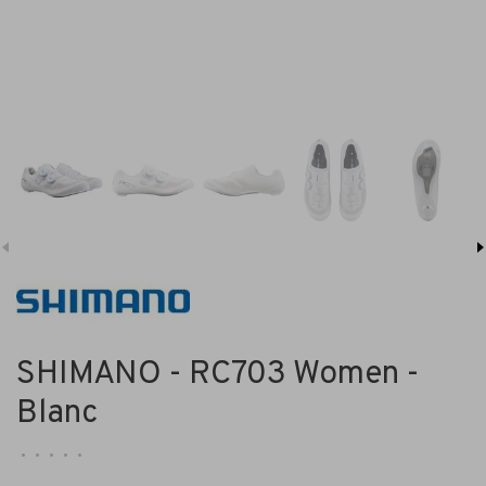
SHIMANO - RC703 Women -
Blanc
•
•
•
•
•