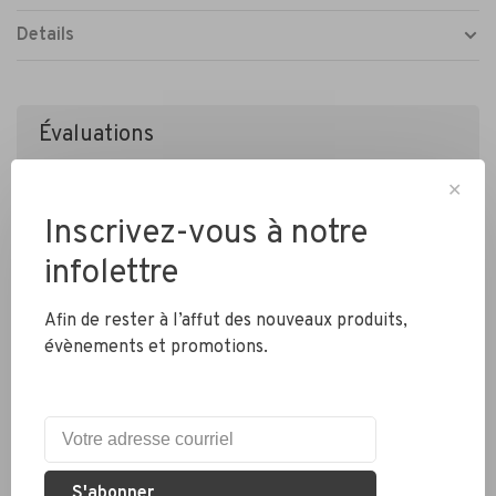
Details
Évaluations
•
•
•
•
•
0 étoiles selon 0 avis
✕
Ajouter un avis
Inscrivez-vous à notre
infolettre
Afin de rester à l’affut des nouveaux produits,
évènements et promotions.
Livraison partout au Canada
S'abonner