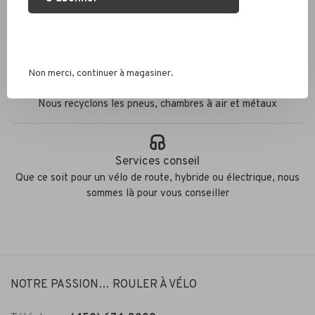
Expédition rapide
Colis envoyés en 2 jours
Non merci, continuer à magasiner.
Éco responsable
Nous recyclons les pneus, chambres à air et métaux
Services conseil
Que ce soit pour un vélo de route, hybride ou électrique, nous
sommes là pour vous conseiller
NOTRE PASSION… ROULER À VÉLO