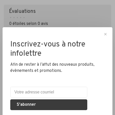
Évaluations
•
•
•
•
•
0 étoiles selon 0 avis
Ajouter un avis
✕
Inscrivez-vous à notre
infolettre
Afin de rester à l’affut des nouveaux produits,
évènements et promotions.
Livraison partout au Canada
Expédition rapide
S'abonner
Colis envoyés en 2 jours