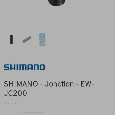
SHIMANO - Jonction - EW-
JC200
•
•
•
•
•