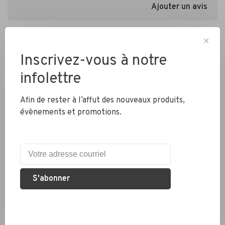
Ajouter un avis
✕
Inscrivez-vous à notre
infolettre
Afin de rester à l’affut des nouveaux produits,
Livraison partout au Canada
évènements et promotions.
Expédition rapide
Colis envoyés en 2 jours
S'abonner
Éco responsable
Nous recyclons les pneus, chambres à air et métaux