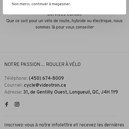
Non merci, continuer à magasiner.
Services conseil
Que ce soit pour un vélo de route, hybride ou électrique, nous
sommes là pour vous conseiller
NOTRE PASSION… ROULER À VÉLO
Téléphone:
(450) 674-8009
Courriel:
cycle@videotron.ca
Adresse:
31, de Gentilly Ouest, Longueuil, QC, J4H 1Y9
Inscrivez-vous à notre infolettre et recevez les dernières