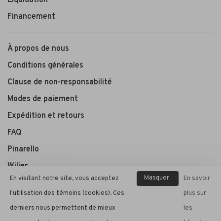
Financement
À propos de nous
Conditions générales
Clause de non-responsabilité
Modes de paiement
Expédition et retours
FAQ
Pinarello
Wilier
Masquer
En visitant notre site, vous acceptez
En savoir
ce
l'utilisation des témoins (cookies). Ces
plus sur
André Cycle et Sport
message
derniers nous permettent de mieux
les