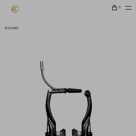
0
Accueil