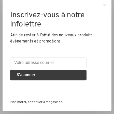
✕
Inscrivez-vous à notre
Livraison partout au Canada
infolettre
Afin de rester à l’affut des nouveaux produits,
évènements et promotions.
Expédition rapide
Colis envoyés en 2 jours
Éco responsable
Nous recyclons les pneus, chambres à air et métaux
S'abonner
Services conseil
Que ce soit pour un vélo de route, hybride ou électrique, nous
Non merci, continuer à magasiner.
sommes là pour vous conseiller