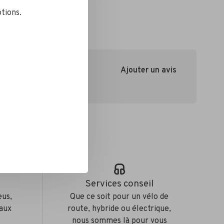
tions.
Ajouter un avis
e
Services conseil
eus,
Que ce soit pour un vélo de
aux
route, hybride ou électrique,
nous sommes là pour vous