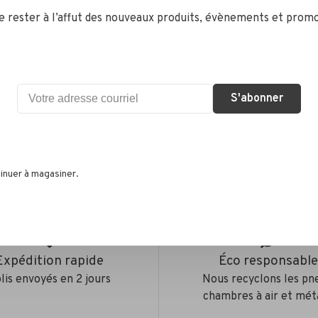
de rester à l’affut des nouveaux produits, évènements et promo
S'abonner
•
s selon 0 avis
inuer à magasiner.
Expédition rapide
Éco responsabl
lis envoyés en 2 jours
Nous recyclons les pn
chambres à air et mét