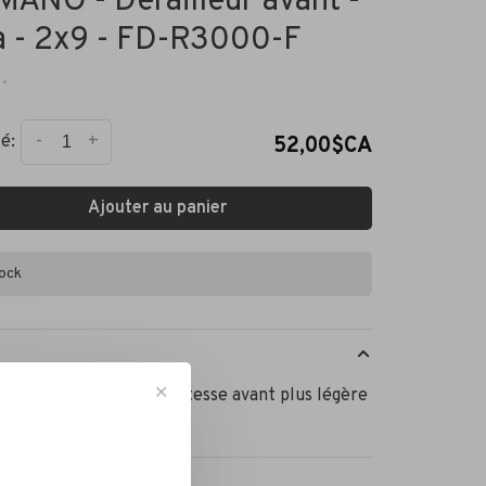
MANO - Dérailleur avant -
a - 2x9 - FD-R3000-F
•
-
+
é:
52,00$CA
Ajouter au panier
tock
✕
on de changement de vitesse avant plus légère
ion à bras long