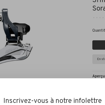
SHI
Sor
•
•
•
•
Quantit
En s
Aperçu
Opérati
Concept
Inscrivez-vous à notre infolettre