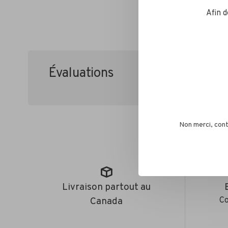
Afin 
Évaluations
•
•
•
•
0 étoile
Non merci, cont
Livraison partout au
Canada
Co