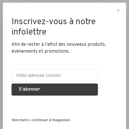
✕
Inscrivez-vous à notre
infolettre
Livraison partout au Canada
Afin de rester à l’affut des nouveaux produits,
évènements et promotions.
Expédition rapide
Colis envoyés en 2 jours
Éco responsable
S'abonner
Nous recyclons les pneus, chambres à air et métaux
Services conseil
Non merci, continuer à magasiner.
Que ce soit pour un vélo de route, hybride ou électrique, nous