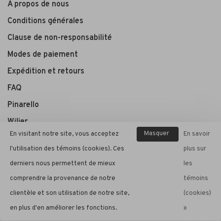
À propos de nous
Conditions générales
Clause de non-responsabilité
Modes de paiement
Expédition et retours
FAQ
Pinarello
Wilier
Masquer
En visitant notre site, vous acceptez
En savoir
ce
l'utilisation des témoins (cookies). Ces
plus sur
André Cycle et Sport
message
derniers nous permettent de mieux
les
comprendre la provenance de notre
témoins
clientèle et son utilisation de notre site,
(cookies)
© Copyright 2026 André Cycle et Sport
- Powered by
Lightspeed
-
en plus d'en améliorer les fonctions.
»
Theme by
Huysmans.me