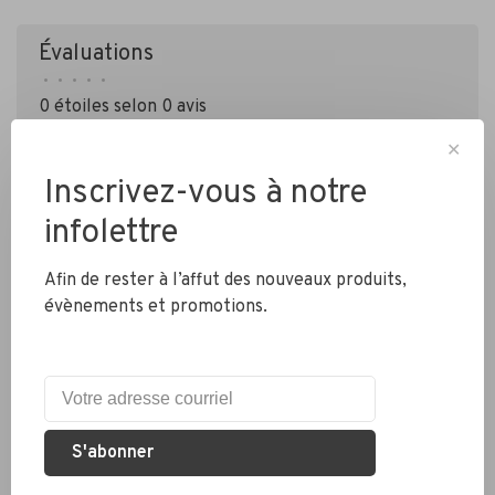
Évaluations
•
•
•
•
•
0 étoiles selon 0 avis
Ajouter un avis
✕
Inscrivez-vous à notre
infolettre
Afin de rester à l’affut des nouveaux produits,
évènements et promotions.
Livraison partout au Canada
Expédition rapide
S'abonner
Colis envoyés en 2 jours