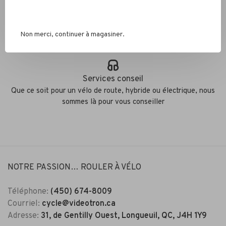
Éco responsable
Non merci, continuer à magasiner.
Nous recyclons les pneus, chambres à air et métaux
Services conseil
Que ce soit pour un vélo de route, hybride ou électrique, nous
sommes là pour vous conseiller
NOTRE PASSION… ROULER À VÉLO
Téléphone:
(450) 674-8009
Courriel:
cycle@videotron.ca
Adresse:
31, de Gentilly Ouest, Longueuil, QC, J4H 1Y9