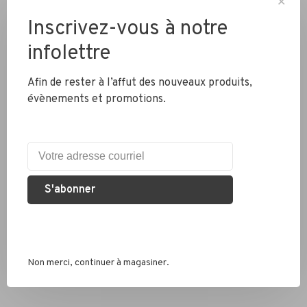
✕
Inscrivez-vous à notre
Livraison partout au Canada
infolettre
Afin de rester à l’affut des nouveaux produits,
Expédition rapide
évènements et promotions.
Colis envoyés en 2 jours
Éco responsable
Nous recyclons les pneus, chambres à air et métaux
S'abonner
Services conseil
Que ce soit pour un vélo de route, hybride ou électrique, nous
Non merci, continuer à magasiner.
sommes là pour vous conseiller