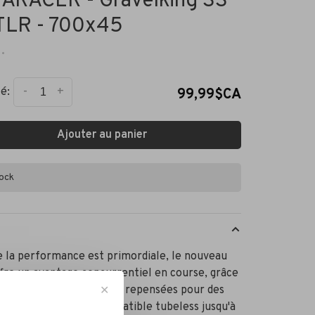
ARACER - Gravelking SS
 TLR - 700x45
•
-
+
é:
99,99$CA
Ajouter au panier
tock
 la performance est primordiale, le nouveau
fre un avantage concurrentiel en course, grâce
rcasse et sa construction repensées pour des
✕
ances optimales. Compatible tubeless jusqu'à