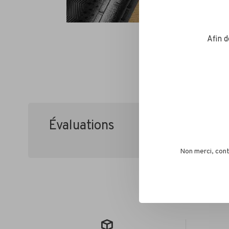
Afin 
Évaluations
•
•
•
•
0 étoile
Non merci, cont