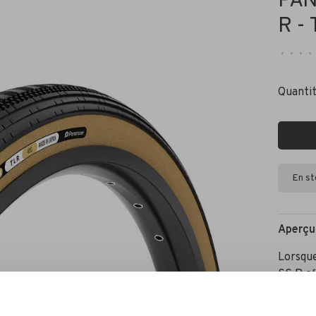
PAN
R -
•
•
•
•
Quantit
En s
Aperçu
Lorsque
SS R of
à sa ca
perform