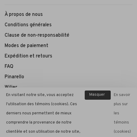
À propos de nous
Conditions générales
Clause de non-responsabilité
Modes de paiement
Expédition et retours
FAQ
Pinarello
Wilier
Masquer
En visitant notre site, vous acceptez
En savoir
ce
l'utilisation des témoins (cookies). Ces
plus sur
André Cycle et Sport
message
derniers nous permettent de mieux
les
comprendre la provenance de notre
témoins
clientèle et son utilisation de notre site,
(cookies)