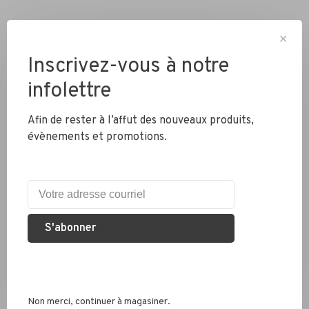
✕
Inscrivez-vous à notre
infolettre
Livraison partout au Canada
Afin de rester à l’affut des nouveaux produits,
évènements et promotions.
Expédition rapide
Colis envoyés en 2 jours
S'abonner
Éco responsable
Nous recyclons les pneus, chambres à air et métaux
Non merci, continuer à magasiner.
Services conseil