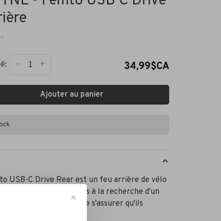
YNE - Femto USB C Drive
rière
•
-
+
é:
34,99$CA
Ajouter au panier
tock
o USB-C Drive Rear est un feu arrière de vélo
prouvé pour les cyclistes à la recherche d'un
✕
imple et peu coûteux de s'assurer qu'ils
 visibles sur la route.