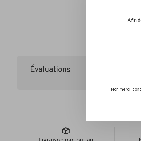
Afin 
Évaluations
•
•
•
•
0 étoile
Non merci, cont
Livraison partout au