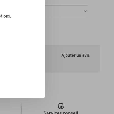
tions.
Ajouter un avis
e
Services conseil