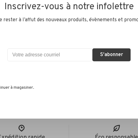
Inscrivez-vous à notre infolettre
Details
de rester à l’affut des nouveaux produits, évènements et promo
S'abonner
•
s selon 0 avis
inuer à magasiner.
Expédition rapide
Éco responsabl