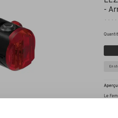
LEZ
- Ar
•
•
•
•
Quantit
En s
Aperçu
Le Femt
à LED é
moyen s
restent