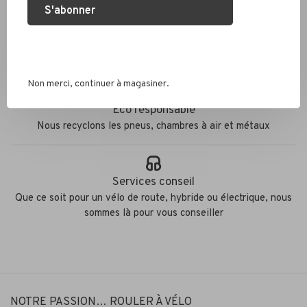
S'abonner
Expédition rapide
Colis envoyés en 2 jours
Non merci, continuer à magasiner.
Éco responsable
Nous recyclons les pneus, chambres à air et métaux
Services conseil
Que ce soit pour un vélo de route, hybride ou électrique, nous
sommes là pour vous conseiller
NOTRE PASSION… ROULER À VÉLO