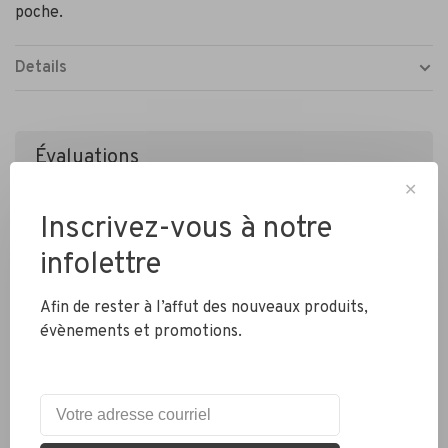
poche.
Details
Évaluations
•
•
•
•
•
✕
0 étoiles selon 0 avis
Inscrivez-vous à notre
Ajouter un avis
infolettre
Afin de rester à l’affut des nouveaux produits,
évènements et promotions.
Livraison partout au Canada