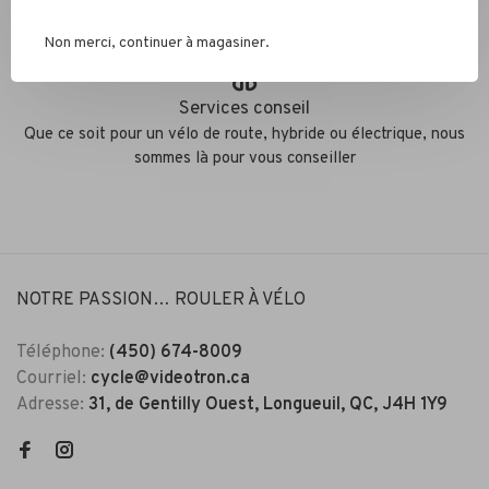
Nous recyclons les pneus, chambres à air et métaux
Non merci, continuer à magasiner.
Services conseil
Que ce soit pour un vélo de route, hybride ou électrique, nous
sommes là pour vous conseiller
NOTRE PASSION… ROULER À VÉLO
Téléphone:
(450) 674-8009
Courriel:
cycle@videotron.ca
Adresse:
31, de Gentilly Ouest, Longueuil, QC, J4H 1Y9