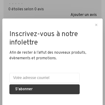
•
•
•
•
•
0 étoiles selon 0 avis
Ajouter un avis
✕
Inscrivez-vous à notre
infolettre
Afin de rester à l’affut des nouveaux produits,
évènements et promotions.
Livraison partout au Canada
Expédition rapide
Colis envoyés en 2 jours
S'abonner
Éco responsable