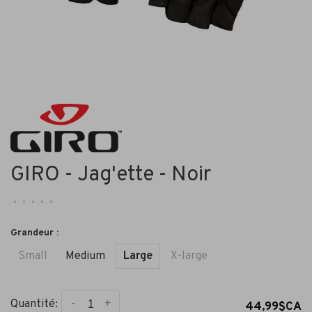
GIRO - Jag'ette - Noir
•
•
•
•
•
Grandeur :
Small
Medium
Large
X-large
-
+
Quantité:
44,99$CA