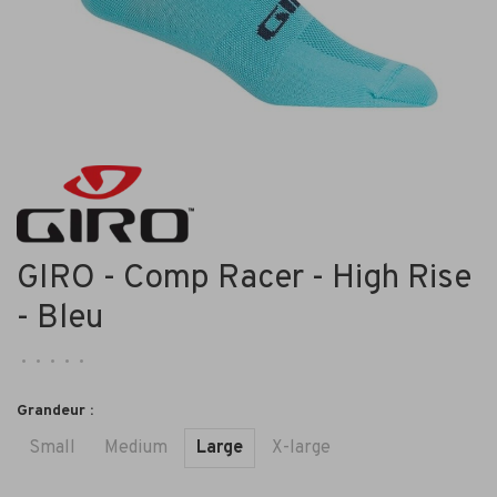
GIRO - Comp Racer - High Rise
- Bleu
•
•
•
•
•
Grandeur :
Small
Medium
Large
X-large