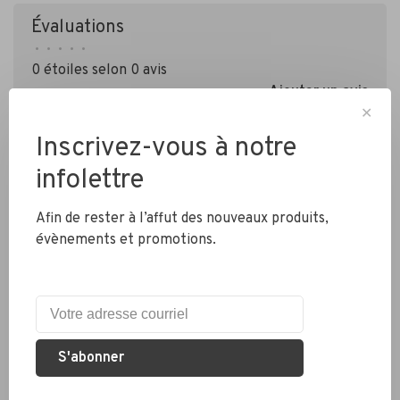
Évaluations
•
•
•
•
•
0 étoiles selon 0 avis
Ajouter un avis
✕
Inscrivez-vous à notre
infolettre
Afin de rester à l’affut des nouveaux produits,
évènements et promotions.
Livraison partout au Canada
Expédition rapide
S'abonner
Colis envoyés en 2 jours