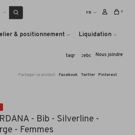
0
FR
elier & positionnement
Liquidation
Nous joindre
Instagram
Facebook
Partager ce produit:
Facebook
Twitter
Pinterest
DANA - Bib - Silverline -
arge - Femmes