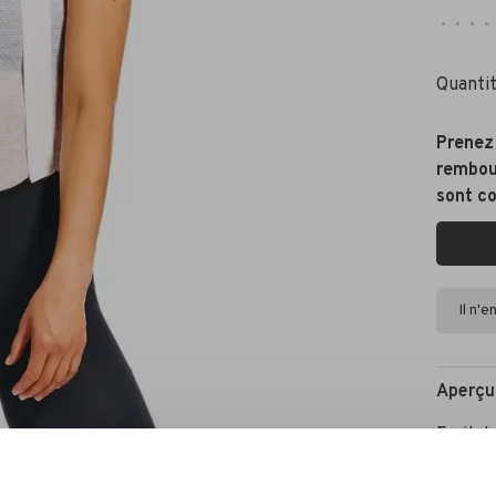
•
•
•
•
Quantit
Prenez 
rembour
sont c
Il n'
Aperçu
Fruit d
bretell
confort