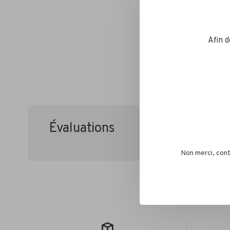
Afin 
Évaluations
•
•
•
•
0 étoile
Non merci, cont