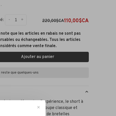
•
-
+
é:
110,00$CA
220,00$CA
note que les articles en rabais ne sont pas
sables ou échangeables. Tous les articles
onsidérés comme vente finale.
Ajouter au panier
en reste que quelques-uns
e plusieurs décennies d'expérience, le short à
✕
es SilverLine offre une coupe classique et
able grâce à un système de bretelles