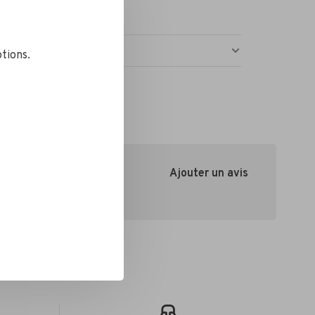
ures repensé.
tions.
Ajouter un avis