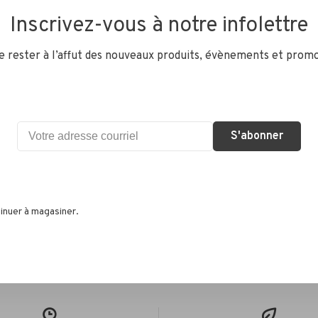
supérie
Inscrivez-vous à notre infolettre
Details
de rester à l’affut des nouveaux produits, évènements et promo
S'abonner
•
s selon 0 avis
inuer à magasiner.