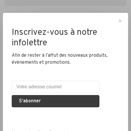
✕
Inscrivez-vous à notre
infolettre
Livraison partout au Canada
Afin de rester à l’affut des nouveaux produits,
évènements et promotions.
Expédition rapide
Colis envoyés en 2 jours
S'abonner
Éco responsable
Nous recyclons les pneus, chambres à air et métaux