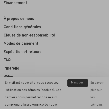
Financement
À propos de nous
Conditions générales
Clause de non-responsabilité
Modes de paiement
Expédition et retours
FAQ
Pinarello
Wilier
Masquer
En visitant notre site, vous acceptez
En savoir
ce
l'utilisation des témoins (cookies). Ces
plus sur
André Cycle et Sport
message
derniers nous permettent de mieux
les
comprendre la provenance de notre
témoins