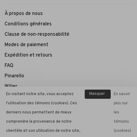
À propos de nous
Conditions générales
Clause de non-responsabilité
Modes de paiement
Expédition et retours
FAQ
Pinarello
Wilier
Masquer
En visitant notre site, vous acceptez
En savoir
ce
l'utilisation des témoins (cookies). Ces
plus sur
André Cycle et Sport
message
derniers nous permettent de mieux
les
comprendre la provenance de notre
témoins
clientèle et son utilisation de notre site,
(cookies)