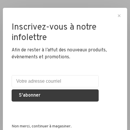
✕
Inscrivez-vous à notre
infolettre
Livraison partout au Canada
Afin de rester à l’affut des nouveaux produits,
évènements et promotions.
Expédition rapide
Colis envoyés en 2 jours
S'abonner
Éco responsable
Nous recyclons les pneus, chambres à air et métaux
Non merci, continuer à magasiner.
Services conseil