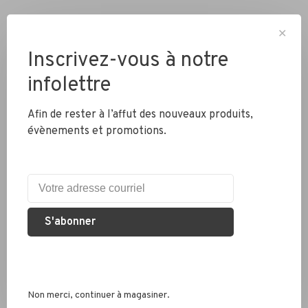
✕
Inscrivez-vous à notre
infolettre
Livraison partout au Canada
Afin de rester à l’affut des nouveaux produits,
évènements et promotions.
Expédition rapide
Colis envoyés en 2 jours
S'abonner
Éco responsable
Nous recyclons les pneus, chambres à air et métaux
Non merci, continuer à magasiner.
Services conseil