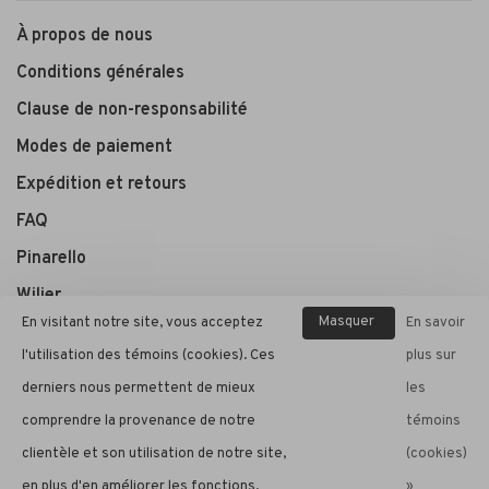
À propos de nous
Conditions générales
Clause de non-responsabilité
Modes de paiement
Expédition et retours
FAQ
Pinarello
Wilier
Masquer
En visitant notre site, vous acceptez
En savoir
ce
l'utilisation des témoins (cookies). Ces
plus sur
André Cycle et Sport
message
derniers nous permettent de mieux
les
comprendre la provenance de notre
témoins
clientèle et son utilisation de notre site,
(cookies)
© Copyright 2026 André Cycle et Sport
- Powered by
Lightspeed
-
en plus d'en améliorer les fonctions.
»