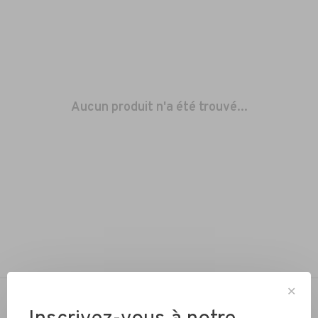
Aucun produit n'a été trouvé...
✕
NOTRE PASSION… ROULER À VÉLO