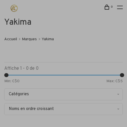
0
Yakima
Accueil
Marques
Yakima
Affiche 1 - 0 de 0
Min: C$
0
Max: C$
5
Catégories
Noms en ordre croissant