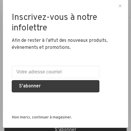
✕
Inscrivez-vous à notre
infolettre
NOTRE PASSION… ROULER À VÉLO
Afin de rester à l’affut des nouveaux produits,
Téléphone:
(450) 674-8009
évènements et promotions.
Courriel:
cycle@videotron.ca
Adresse:
31, de Gentilly Ouest, Longueuil, QC, J4H 1Y9
S'abonner
Inscrivez-vous à notre infolettre et recevez les dernières
mises à jour, actualités et offres de produits par e-mail
Non merci, continuer à magasiner.
S'abonner