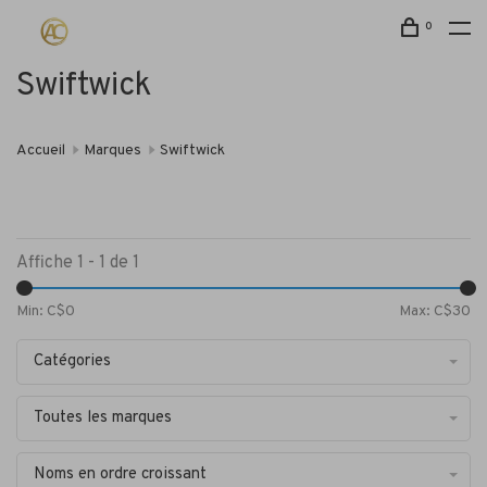
0
Swiftwick
Accueil
Marques
Swiftwick
Affiche 1 - 1 de 1
Min: C$
0
Max: C$
30
Catégories
Toutes les marques
Noms en ordre croissant