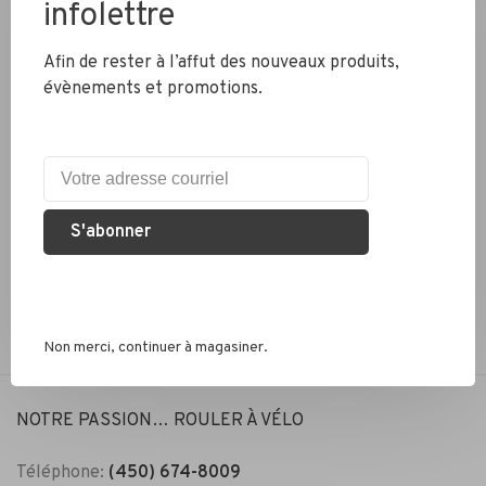
infolettre
Afin de rester à l’affut des nouveaux produits,
évènements et promotions.
Look
LOOK - Keo Grip - New Grip
Compound - 4.5 degrés
39,99$CA
S'abonner
Non merci, continuer à magasiner.
NOTRE PASSION… ROULER À VÉLO
Téléphone:
(450) 674-8009