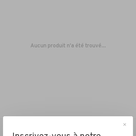
Aucun produit n'a été trouvé...
✕
NOTRE PASSION… ROULER À VÉLO