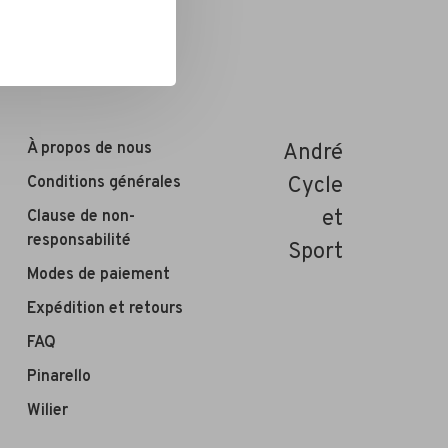
À propos de nous
André
Conditions générales
Cycle
et
Clause de non-
responsabilité
Sport
Modes de paiement
Expédition et retours
FAQ
Pinarello
Wilier