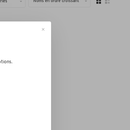
Noms en ordre croissant
ries
✕
tions.