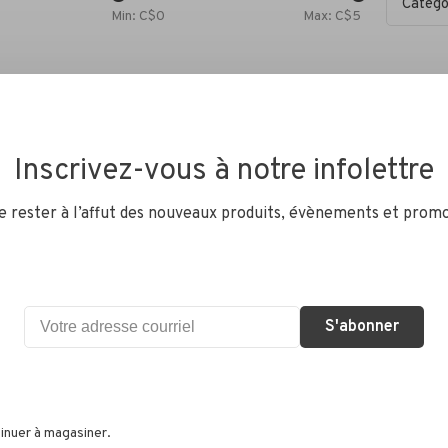
Catégo
Min: C$
0
Max: C$
5
Inscrivez-vous à notre infolettre
de rester à l’affut des nouveaux produits, évènements et promo
Aucun produit n'a été trouvé...
S'abonner
inuer à magasiner.