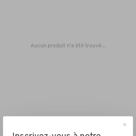
Aucun produit n'a été trouvé...
✕
NOTRE PASSION… ROULER À VÉLO