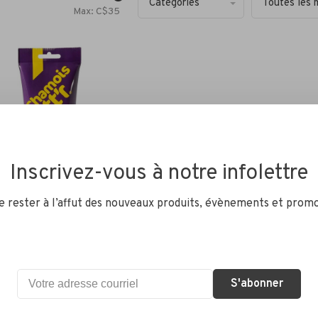
Catégories
Toutes les 
Max: C$
35
Inscrivez-vous à notre infolettre
de rester à l’affut des nouveaux produits, évènements et promo
tt'r
S BUTT'R - Hommes -
S'abonner
CA