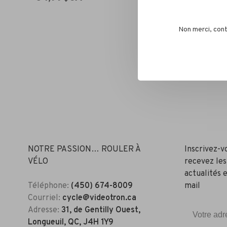
Non merci, cont
NOTRE PASSION… ROULER À
Inscrivez-v
VÉLO
recevez les
actualités e
Téléphone:
(450) 674-8009
mail
Courriel:
cycle@videotron.ca
Adresse:
31, de Gentilly Ouest,
Longueuil, QC, J4H 1Y9