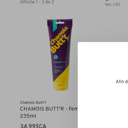
Affiche 1 - 2 de 2
Min: C$
0
Afin 
Chamois Butt'r
Chamois Bu
CHAMOIS BUTT'R - Femmes -
CHAMOI
235ml
235ml
34,99$CA
34,99$