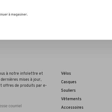
inuer à magasiner.
ous à notre infolettre et
Vélos
 dernières mises à jour,
Casques
t offres de produits par e-
Souliers
Vêtements
Accessoires