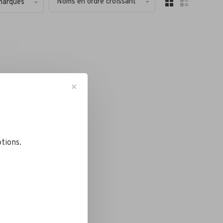
Noms en ordre croissant
marques
✕
tions.