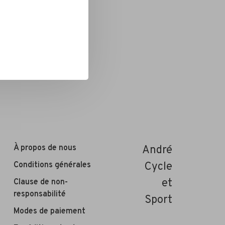
À propos de nous
André
Conditions générales
Cycle
et
Clause de non-
responsabilité
Sport
Modes de paiement