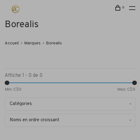
0
Borealis
Accueil
Marques
Borealis
Affiche 1 - 0 de 0
Min: C$
0
Max: C$
5
Catégories
Noms en ordre croissant