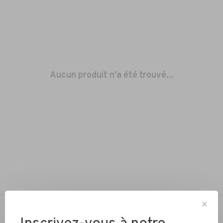
Aucun produit n'a été trouvé...
✕
NOTRE PASSION… ROULER À VÉLO