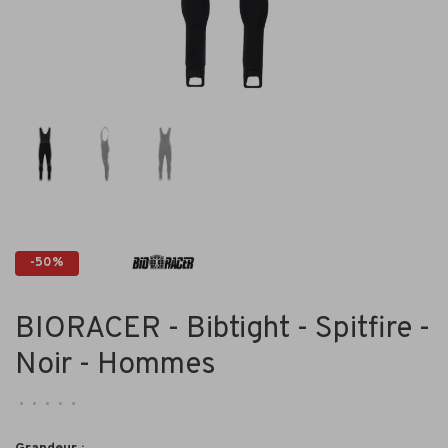
-50%
BIORACER - Bibtight - Spitfire -
Noir - Hommes
•
•
•
•
•