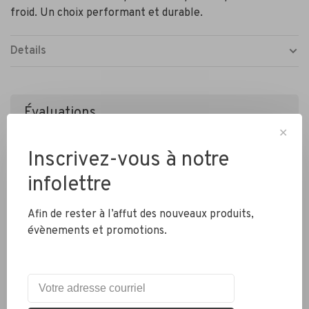
froid. Un choix performant et durable.
Details
Évaluations
•
•
•
•
•
✕
0 étoiles selon 0 avis
Inscrivez-vous à notre
Ajouter un avis
infolettre
Afin de rester à l’affut des nouveaux produits,
évènements et promotions.
Livraison partout au Canada