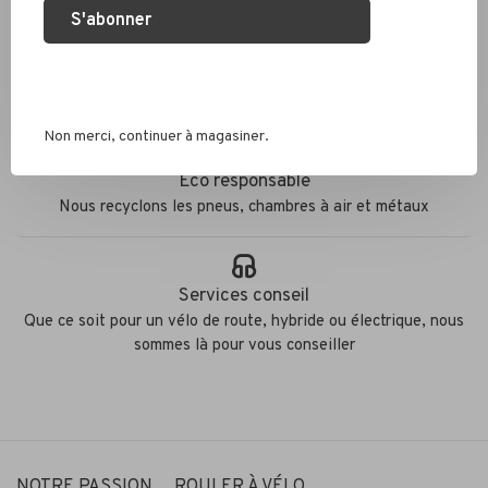
S'abonner
Expédition rapide
Colis envoyés en 2 jours
Non merci, continuer à magasiner.
Éco responsable
Nous recyclons les pneus, chambres à air et métaux
Services conseil
Que ce soit pour un vélo de route, hybride ou électrique, nous
sommes là pour vous conseiller
NOTRE PASSION… ROULER À VÉLO