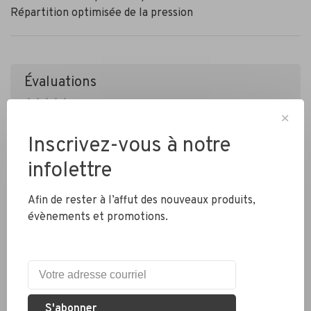
Répartition optimisée de la pression
Évaluations
•
•
•
•
•
0 étoiles selon 0 avis
✕
Ajouter un avis
Inscrivez-vous à notre
infolettre
Afin de rester à l’affut des nouveaux produits,
évènements et promotions.
Livraison partout au Canada
S'abonner