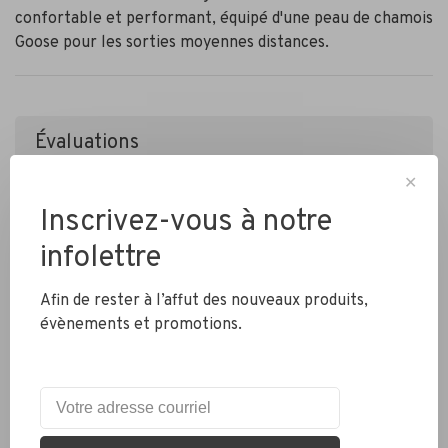
confortable et performant, équipé d'une peau de chamois
Goose pour les sorties moyennes distances.
Évaluations
•
•
•
•
•
✕
0 étoiles selon 0 avis
Inscrivez-vous à notre
Ajouter un avis
infolettre
Afin de rester à l’affut des nouveaux produits,
évènements et promotions.
Livraison partout au Canada