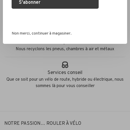
S'abonner
Expédition rapide
Colis envoyés en 2 jours
Non merci, continuer à magasiner.
Éco responsable
Nous recyclons les pneus, chambres à air et métaux
Services conseil
Que ce soit pour un vélo de route, hybride ou électrique, nous
sommes là pour vous conseiller
NOTRE PASSION… ROULER À VÉLO