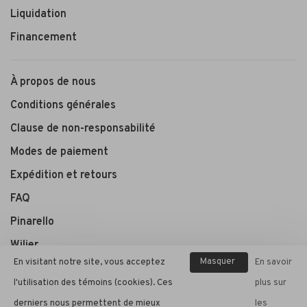
Liquidation
Financement
À propos de nous
Conditions générales
Clause de non-responsabilité
Modes de paiement
Expédition et retours
FAQ
Pinarello
Wilier
Masquer
En visitant notre site, vous acceptez
En savoir
ce
l'utilisation des témoins (cookies). Ces
plus sur
André Cycle et Sport
message
derniers nous permettent de mieux
les