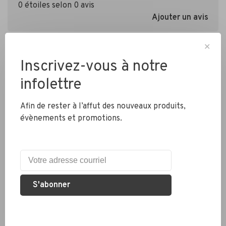
0 étoiles selon 0 avis
Ajouter un avis
✕
Inscrivez-vous à notre
infolettre
Afin de rester à l’affut des nouveaux produits,
Livraison partout au Canada
évènements et promotions.
Expédition rapide
Colis envoyés en 2 jours
S'abonner
Éco responsable
Nous recyclons les pneus, chambres à air et métaux