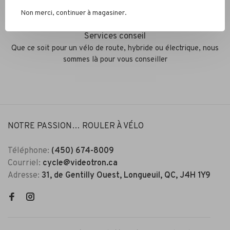
Non merci, continuer à magasiner.
Services conseil
Que ce soit pour un vélo de route, hybride ou électrique, nous
sommes là pour vous conseiller
NOTRE PASSION… ROULER À VÉLO
Téléphone:
(450) 674-8009
Courriel:
cycle@videotron.ca
Adresse:
31, de Gentilly Ouest, Longueuil, QC, J4H 1Y9