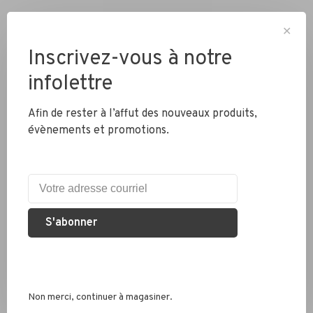
✕
Inscrivez-vous à notre
infolettre
Livraison partout au Canada
Afin de rester à l’affut des nouveaux produits,
évènements et promotions.
Expédition rapide
Colis envoyés en 2 jours
Éco responsable
S'abonner
Nous recyclons les pneus, chambres à air et métaux
Services conseil
Non merci, continuer à magasiner.
Que ce soit pour un vélo de route, hybride ou électrique, nous