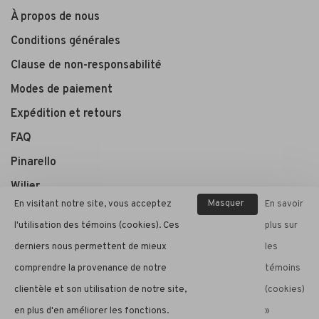
À propos de nous
Conditions générales
Clause de non-responsabilité
Modes de paiement
Expédition et retours
FAQ
Pinarello
Wilier
Masquer
En visitant notre site, vous acceptez
En savoir
ce
l'utilisation des témoins (cookies). Ces
plus sur
André Cycle et Sport
message
derniers nous permettent de mieux
les
comprendre la provenance de notre
témoins
clientèle et son utilisation de notre site,
(cookies)
© Copyright 2026 André Cycle et Sport
- Powered by
Lightspeed
-
en plus d'en améliorer les fonctions.
»
Theme by
Huysmans.me