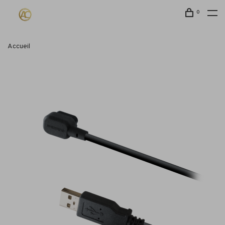
0
Accueil