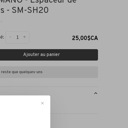
MANO - Espaceur de
es - SM-SH20
•
-
+
é:
25,00$CA
Ajouter au panier
en reste que quelques-uns
✕
ise de cale Shimano.