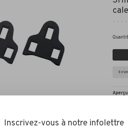
SHI
cal
•
•
•
•
Quantit
Il n'
Aperçu
Entreto
Inscrivez-vous à notre infolettre