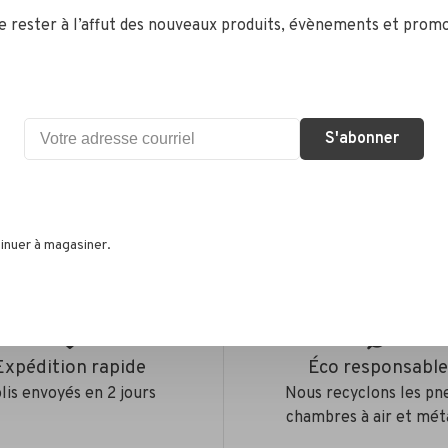
de rester à l’affut des nouveaux produits, évènements et promo
S'abonner
•
s selon 0 avis
inuer à magasiner.
Expédition rapide
Éco responsabl
lis envoyés en 2 jours
Nous recyclons les pn
chambres à air et mét