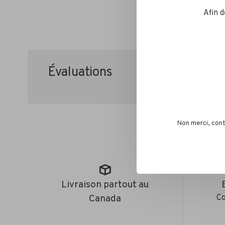
Afin 
Évaluations
•
•
•
•
0 étoile
Non merci, cont
Livraison partout au
Canada
Co