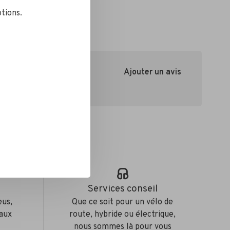
tions.
Ajouter un avis
e
Services conseil
eus,
Que ce soit pour un vélo de
aux
route, hybride ou électrique,
nous sommes là pour vous