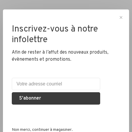
✕
Inscrivez-vous à notre
infolettre
Livraison partout au Canada
Afin de rester à l’affut des nouveaux produits,
évènements et promotions.
Expédition rapide
Colis envoyés en 2 jours
S'abonner
Éco responsable
Nous recyclons les pneus, chambres à air et métaux
Non merci, continuer à magasiner.