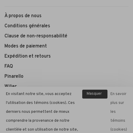
À propos de nous
Conditions générales
Clause de non-responsabilité
Modes de paiement
Expédition et retours
FAQ
Pinarello
Wilier
Masquer
En visitant notre site, vous acceptez
En savoir
ce
l'utilisation des témoins (cookies). Ces
plus sur
André Cycle et Sport
message
derniers nous permettent de mieux
les
comprendre la provenance de notre
témoins
clientèle et son utilisation de notre site,
(cookies)