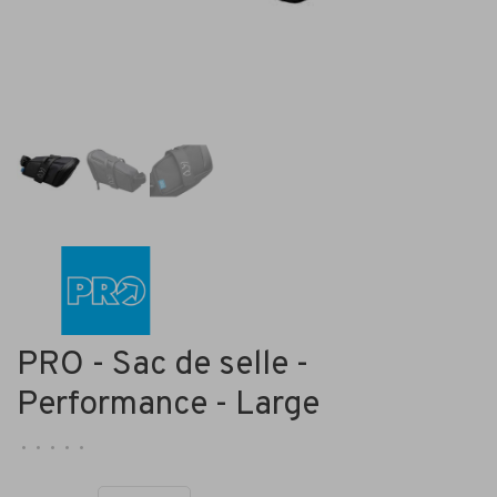
PRO - Sac de selle -
Performance - Large
•
•
•
•
•