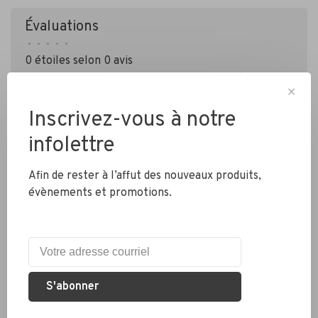
Évaluations
•
•
•
•
•
0 étoiles selon 0 avis
Ajouter un avis
✕
Inscrivez-vous à notre
infolettre
Afin de rester à l’affut des nouveaux produits,
évènements et promotions.
Livraison partout au Canada
Expédition rapide
S'abonner
Colis envoyés en 2 jours