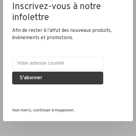
Livraison partout au Canada
Inscrivez-vous à notre
infolettre
Expédition rapide
Afin de rester à l’affut des nouveaux produits,
Colis envoyés en 2 jours
évènements et promotions.
Éco responsable
Nous recyclons les pneus, chambres à air et métaux
S'abonner
Services conseil
Que ce soit pour un vélo de route, hybride ou électrique, nous
sommes là pour vous conseiller
Non merci, continuer à magasiner.