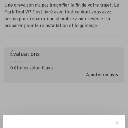
Une crevaison n'a pas à signifier la fin de votre trajet. Le
Park Tool VP-1 est livré avec tout ce dont vous avez
besoin pour réparer une chambre à air crevée et la
préparer pour la réinstallation et le gonflage.
Évaluations
•
•
•
•
•
0 étoiles selon 0 avis
Ajouter un avis
✕