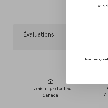
Afin 
Évaluations
•
•
•
•
0 étoile
Non merci, cont
Livraison partout au
Canada
Co