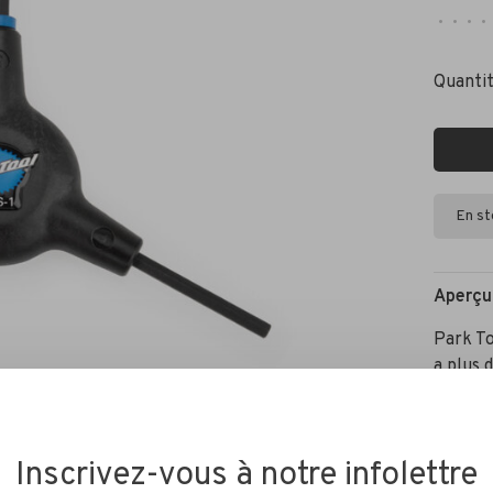
•
•
•
•
Quantit
En s
Aperçu
Park To
a plus 
parfait
un exce
des méc
Inscrivez-vous à notre infolettre