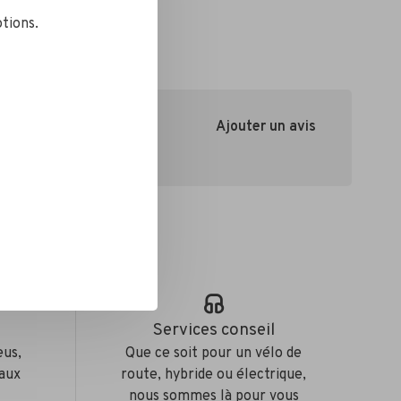
tions.
Ajouter un avis
e
Services conseil
eus,
Que ce soit pour un vélo de
aux
route, hybride ou électrique,
nous sommes là pour vous