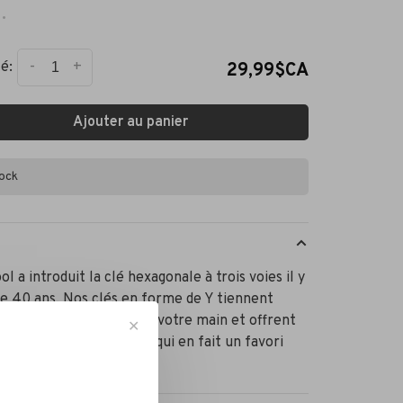
•
-
+
é:
29,99$CA
Ajouter au panier
tock
ol a introduit la clé hexagonale à trois voies il y
de 40 ans. Nos clés en forme de Y tiennent
ement dans la paume de votre main et offrent
✕
llent effet de levier, ce qui en fait un favori
aniciens.