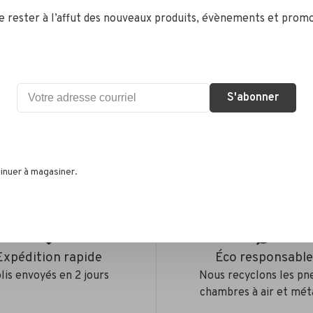
de rester à l’affut des nouveaux produits, évènements et promo
S'abonner
•
s selon 0 avis
inuer à magasiner.
Expédition rapide
Éco responsabl
lis envoyés en 2 jours
Nous recyclons les pn
chambres à air et mét