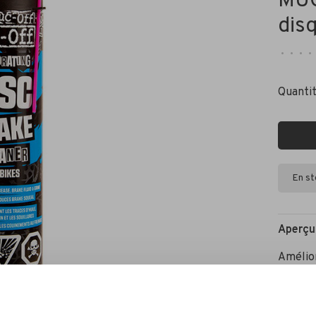
MUC
dis
•
•
•
•
Quantit
En s
Aperçu
Amélio
Traite 
crissem
Prolong