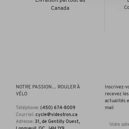
Livraison partout au
Canada
Co
NOTRE PASSION… ROULER À
Inscrivez-v
VÉLO
recevez les
actualités e
Téléphone:
(450) 674-8009
mail
Courriel:
cycle@videotron.ca
Adresse:
31, de Gentilly Ouest,
Longueuil, QC, J4H 1Y9