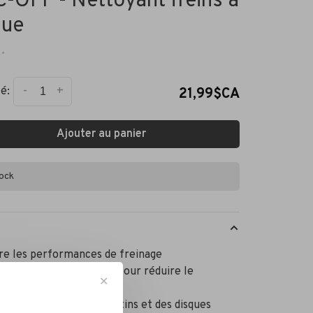
-OFF - Nettoyant freins à
que
•
-
+
é:
21,99$CA
Ajouter au panier
tock
re les performances de freinage
les patins et les disques pour réduire le
✕
ent des freins
e la durée de vie des patins et des disques