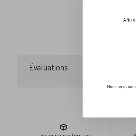
Afin 
Évaluations
•
•
•
•
0 étoile
Non merci, cont