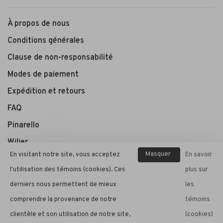
À propos de nous
Conditions générales
Clause de non-responsabilité
Modes de paiement
Expédition et retours
FAQ
Pinarello
Wilier
Masquer
En visitant notre site, vous acceptez
En savoir
ce
l'utilisation des témoins (cookies). Ces
plus sur
André Cycle et Sport
message
derniers nous permettent de mieux
les
comprendre la provenance de notre
témoins
clientèle et son utilisation de notre site,
(cookies)