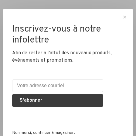
✕
Inscrivez-vous à notre
infolettre
Livraison partout au Canada
Afin de rester à l’affut des nouveaux produits,
évènements et promotions.
Expédition rapide
Colis envoyés en 2 jours
S'abonner
Éco responsable
Nous recyclons les pneus, chambres à air et métaux
Non merci, continuer à magasiner.
Services conseil