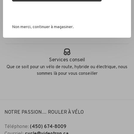
Colis envoyés en 2 jours
Non merci, continuer à magasiner.
Éco responsable
Nous recyclons les pneus, chambres à air et métaux
Services conseil
Que ce soit pour un vélo de route, hybride ou électrique, nous
sommes là pour vous conseiller
NOTRE PASSION… ROULER À VÉLO
Téléphone:
(450) 674-8009