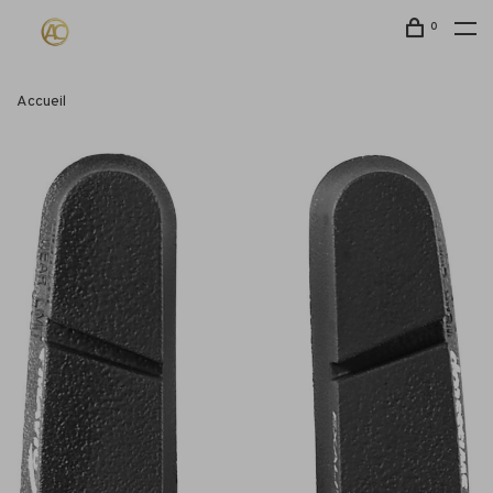
0
Accueil