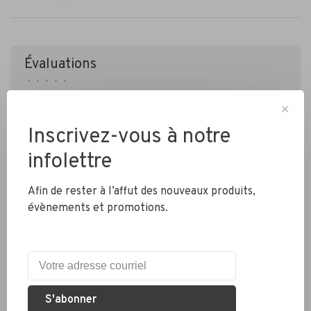
Évaluations
•
•
•
•
•
0 étoiles selon 0 avis
✕
Ajouter un avis
Inscrivez-vous à notre
infolettre
Afin de rester à l’affut des nouveaux produits,
évènements et promotions.
Livraison partout au Canada
S'abonner
Expédition rapide