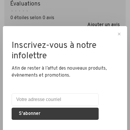
Évaluations
•
•
•
•
•
0 étoiles selon 0 avis
Ajouter un avis
✕
Inscrivez-vous à notre
infolettre
Afin de rester à l’affut des nouveaux produits,
évènements et promotions.
Livraison partout au Canada
Expédition rapide
Colis envoyés en 2 jours
S'abonner