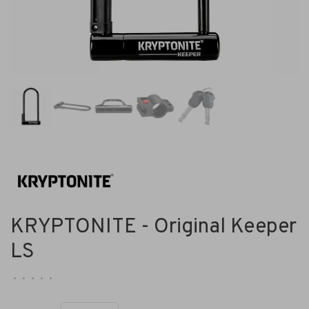
KRYPTONITE - Original Keeper
LS
•
•
•
•
•