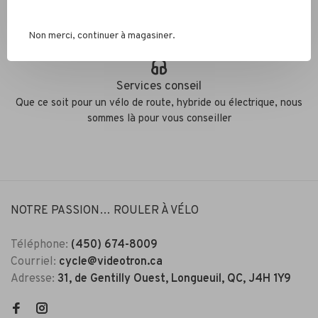
Éco responsable
Nous recyclons les pneus, chambres à air et métaux
Non merci, continuer à magasiner.
Services conseil
Que ce soit pour un vélo de route, hybride ou électrique, nous
sommes là pour vous conseiller
NOTRE PASSION… ROULER À VÉLO
Téléphone:
(450) 674-8009
Courriel:
cycle@videotron.ca
Adresse:
31, de Gentilly Ouest, Longueuil, QC, J4H 1Y9