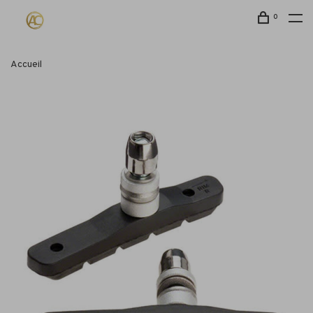
0
Accueil