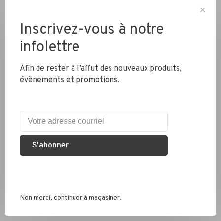
✕
Inscrivez-vous à notre
Livraison partout au Canada
infolettre
Afin de rester à l’affut des nouveaux produits,
évènements et promotions.
Expédition rapide
Colis envoyés en 2 jours
Éco responsable
Nous recyclons les pneus, chambres à air et métaux
S'abonner
Services conseil
Que ce soit pour un vélo de route, hybride ou électrique, nous
Non merci, continuer à magasiner.
sommes là pour vous conseiller