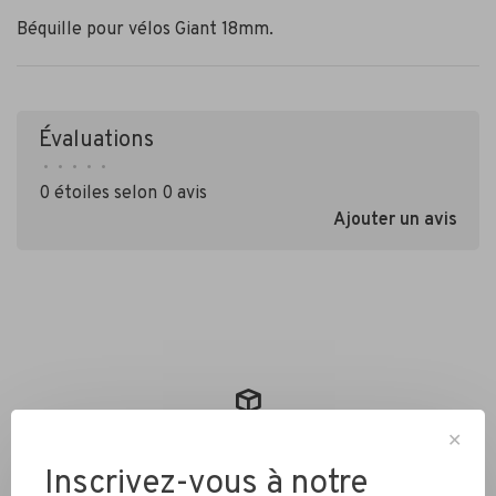
Béquille pour vélos Giant 18mm.
Évaluations
•
•
•
•
•
0 étoiles selon 0 avis
Ajouter un avis
Livraison partout au Canada
✕
Inscrivez-vous à notre