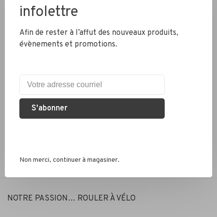
infolettre
Expédition rapide
Colis envoyés en 2 jours
Afin de rester à l’affut des nouveaux produits,
évènements et promotions.
Éco responsable
Nous recyclons les pneus, chambres à air et métaux
S'abonner
Services conseil
Que ce soit pour un vélo de route, hybride ou électrique, nous
sommes là pour vous conseiller
Non merci, continuer à magasiner.
NOTRE PASSION… ROULER À VÉLO