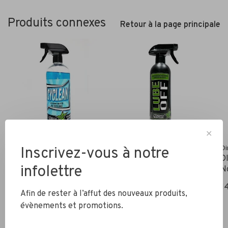
Produits connexes
Retour à la page principale
✕
Dirt Care
Dirt Care
Di
Inscrivez-vous à notre
DIRT CARE - Cyclean
DIRT CARE - Bio lube off
D
infolettre
950ml - Nettoyant bio-
950ml - Dégraisseur
N
tech
17,99$CA
1
19,99$CA
Afin de rester à l’affut des nouveaux produits,
évènements et promotions.