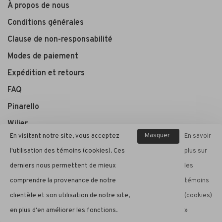
À propos de nous
Conditions générales
Clause de non-responsabilité
Modes de paiement
Expédition et retours
FAQ
Pinarello
Wilier
Masquer
En visitant notre site, vous acceptez
En savoir
ce
l'utilisation des témoins (cookies). Ces
plus sur
André Cycle et Sport
message
derniers nous permettent de mieux
les
comprendre la provenance de notre
témoins
clientèle et son utilisation de notre site,
(cookies)
© Copyright 2026 André Cycle et Sport
- Powered by
Lightspeed
-
en plus d'en améliorer les fonctions.
»
Theme by
Huysmans.me