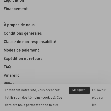
Liquidation
Financement
À propos de nous
Conditions générales
Clause de non-responsabilité
Modes de paiement
Expédition et retours
FAQ
Pinarello
Wilier
Masquer
En visitant notre site, vous acceptez
En savoir
ce
l'utilisation des témoins (cookies). Ces
plus sur
André Cycle et Sport
message
derniers nous permettent de mieux
les