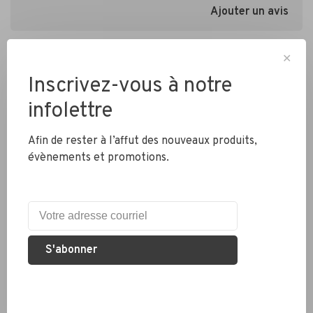
Ajouter un avis
✕
Inscrivez-vous à notre
infolettre
Afin de rester à l’affut des nouveaux produits,
Livraison partout au Canada
évènements et promotions.
Expédition rapide
Colis envoyés en 2 jours
S'abonner
Éco responsable
Nous recyclons les pneus, chambres à air et métaux