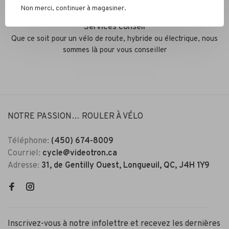
Non merci, continuer à magasiner.
Services conseil
Que ce soit pour un vélo de route, hybride ou électrique, nous
sommes là pour vous conseiller
NOTRE PASSION… ROULER À VÉLO
Téléphone:
(450) 674-8009
Courriel:
cycle@videotron.ca
Adresse:
31, de Gentilly Ouest, Longueuil, QC, J4H 1Y9
Inscrivez-vous à notre infolettre et recevez les dernières